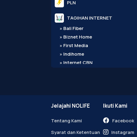
PLN
TAGIHAN INTERNET
» Bali Fiber
» Biznet Home
» First Media
» Indihome
» Internet CBN
» MyRepublic
» XL Home
» Tampilkan Semua
PDAM
Jelajahi NOLIFE
Ikuti Kami
BPJS
Tentang Kami
Facebook
E-TOLL
Syarat dan Ketentuan
Instagram