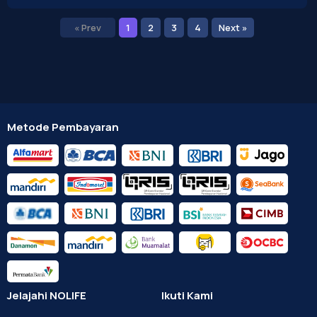
« Prev
1
2
3
4
Next »
Metode Pembayaran
Jelajahi NOLIFE
Ikuti Kami