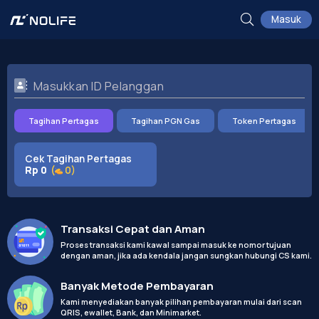
Masuk
Tagihan Pertagas
Tagihan PGN Gas
Token Pertagas
Cek Tagihan Pertagas
Rp 0
(
0
)
Transaksi Cepat dan Aman
Proses transaksi kami kawal sampai masuk ke nomor tujuan
dengan aman, jika ada kendala jangan sungkan hubungi CS kami.
Banyak Metode Pembayaran
Kami menyediakan banyak pilihan pembayaran mulai dari scan
QRIS, ewallet, Bank, dan Minimarket.